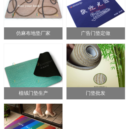
仿麻布地垫厂家
广告门垫定做
植绒门垫生产
门垫批发