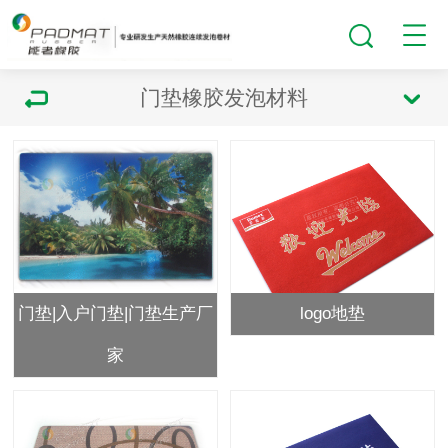
门垫橡胶发泡材料
门垫|入户门垫|门垫生产厂
logo地垫
家