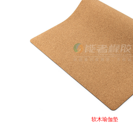
软木瑜伽垫