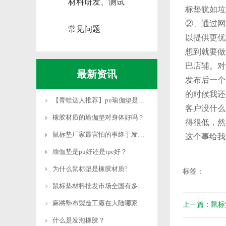
材料研发、测试
标垫犹如垃
②、通过网
常见问题
以提供更优
想到就要做
巴店辅。对
最新资讯
发布后一个
的时候我还
【青蛙达人推荐】pu瑜伽垫是什么材质
客户没什么
橡胶材质的瑜伽垫对身体好吗？
得很低，然
鼠标垫厂家最害怕的事终于发生了！
这个事给我
瑜伽垫是pu好还是tpe好？
为什么鼠标垫是橡胶材质?
标签：
鼠标垫材料批发市场全国有多少？
麻將墊布製造工廠在大陆哪家好？
上一篇：鼠标
什么是发泡橡胶？